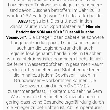
1
hauseigenen Trinkwasseranlage. Insbesondere
APRIL
sind davon Duschen betroffen. Im Jahr 2018
2022
wurden 237 Fälle (davon 10 Todesfälle) bei der
DIE IATA STREICH 2
registriert. Dies tritt auch in den
AGES
VERPACKUNGSANWEISUNGEN
Sanitärräumen von Sportplätzen auf.
Hier ein
25
Bericht der NÖN aus 2018 “ Fussball Dusche
Die Erreger lösen dabei eine schwere
Vösendorf“.
MÄRZ
Lungenentzündung aus. Dabei kann es sich
2021
auch um die Legionärskrankheit, auch
RADONSCHUTZVERORDUNG – DIE
STRAHLUNG AUS DEM BODEN
Legionellose genannt, handeln. Beim Duschen
ist das Infektionsrisiko besonders hoch, da sich
die feinen Wassertröpfchen im gesamten Raum
verteilen. Legionellen sind Stäbchenbakterien,
die in nahezu jedem Gewässer – auch im
Grundwasser – vorkommen können. Die
Grenzwerte sind in den ÖNORMEN
zusammengefasst. In kaltem und sehr heißem
Wasser ist die Legionellen-Konzentration so
gering, dass keine Gesundheitsgefährdung durch
die Erreger zu befürchten ist. Ab Temperaturen