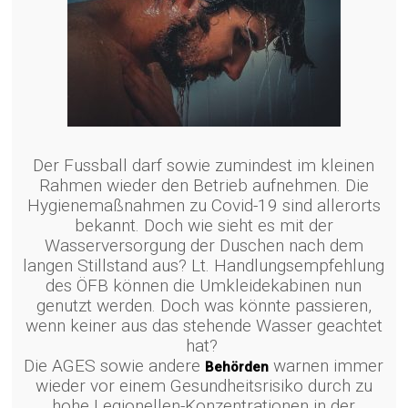
2020
6
ÖNORM Z 1020
FEBRUAR
ÄNDERUNG – ERSTE
2026
HILFE KOFFER JETZT
ANPASSEN!
Der Fussball darf sowie zumindest im kleinen
Rahmen wieder den Betrieb aufnehmen. Die
23
Hygienemaßnahmen zu Covid-19 sind allerorts
NEUE VERORDNUNG
APRIL
bekannt. Doch wie sieht es mit der
BRENNBARER
2023
Wasserversorgung der Duschen nach dem
FLÜSSIGKEITEN
langen Stillstand aus? Lt. Handlungsempfehlung
des ÖFB können die Umkleidekabinen nun
30
genutzt werden. Doch was könnte passieren,
wenn keiner aus das stehende Wasser geachtet
HYGIENE-
DEZEMBER
UNTERWEISUNG FÜR
hat?
2022
DEN EINZELHANDEL
Die AGES sowie andere
warnen immer
Behörden
wieder vor einem Gesundheitsrisiko durch zu
hohe Legionellen-Konzentrationen in der