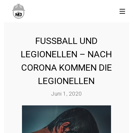
FUSSBALL UND
LEGIONELLEN – NACH
CORONA KOMMEN DIE
LEGIONELLEN
4
GEFAHR BEI GASTHERMEN:
JULI
Juni 1, 2020
KOHLENMONOXID
2020
29
SICHERHEIT IM REGAL – SO
MAI
FUNKTIONIERT´S!