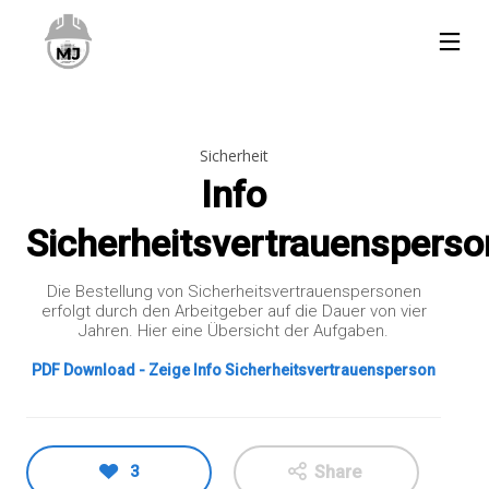
Sicherheit
Info
Sicherheitsvertrauensperso
Die Bestellung von Sicherheitsvertrauenspersonen
4
29
6
erfolgt durch den Arbeitgeber auf die Dauer von vier
Jahren. Hier eine Übersicht der Aufgaben.
JULI
MAI
FEBRUAR
2020
2020
2026
PDF Download - Zeige Info Sicherheitsvertrauensperson
GEFAHR BEI
SICHERHEIT IM
ÖNORM Z
GASTHERMEN:
REGAL – SO
1020
KOHLENMONOXID
FUNKTIONIERT
ÄNDERUNG
´S!
– ERSTE
23
30
1
HILFE
KOFFER
APRIL
3
DEZEMBER
APRIL
Share