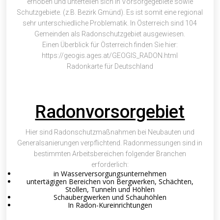
erhoben und unterteilen sich in Vorsorgegebiete sowie
Schutzgebiete. (z.B. Bezirk Gmünd). Es ist somit eine regional
sehr unterschiedliche Problematik. In Österreich sind 104
Gemeinden als Radonschutzgebiet ausgewiesen.
Einen Überblick für Österreich finden Sie hier:
https://geogis.ages.at/GEOGIS_RADON.html
Radonkarte für Deutschland
Radonvorsorgebiet
Hier sind Radonschutzmaßnahmen bei Neubauten und
Generalsanierungen verpflichtend. Radonmessungen sind in
bestimmten Arbeitsbereichen folgender Branchen
erforderlich:
in Wasserversorgungsunternehmen
untertägigen Bereichen von Bergwerken, Schächten,
Stollen, Tunneln und Höhlen
Schaubergwerken und Schauhöhlen
In Radon-Kureinrichtungen