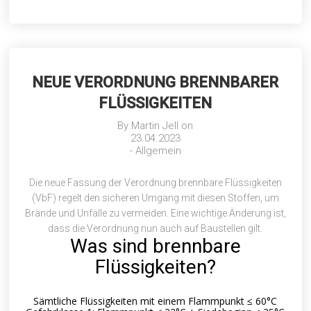
NEUE VERORDNUNG BRENNBARER
FLÜSSIGKEITEN
By
Martin Jell
on
23.04.2023
-
Allgemein
Die neue Fassung der
Verordnung brennbare Flüssigkeiten
(VbF) regelt den sicheren Umgang mit diesen Stoffen, um
Brände und Unfälle zu vermeiden. Eine wichtige Änderung ist,
dass die Verordnung nun auch auf Baustellen gilt.
Was sind brennbare
Flüssigkeiten?
Sämtliche Flüssigkeiten mit einem Flammpunkt ≤ 60°C