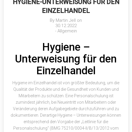
HYGIENE-UNTERWEISUNG FÜR DEN
EINZELHANDEL
By
Martin Jell
on
30.12.2022
-
Allgemein
Hygiene –
Unterweisung für den
Einzelhandel
Hygiene im Einzelhandel ist von größter Bedeutung, um die
Qualität der Produkte und die Gesundheit von Kunden und
Mitarbeitern zu schützen. Eine Personalschulung ist
zumindest jährlich, bei Neueintritt von Mitarbeitern oder
Veränderung deren Aufgabegebiete durchzuführen und zu
dokumentieren. Derartige Hygiene – Unterweisungen können
entsprechend den Vorgabe der „
Leitlinie für die
Personalschulung
“ (BMG 75210/0004-II/B/13/2012 vom