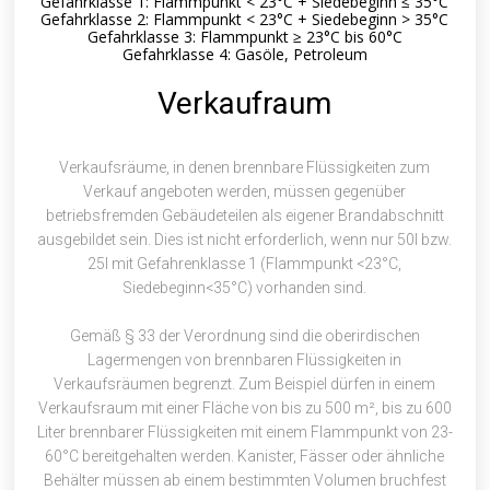
Gefahrklasse 1: Flammpunkt < 23°C + Siedebeginn ≤ 35°C
Gefahrklasse 2: Flammpunkt < 23°C + Siedebeginn > 35°C
Gefahrklasse 3: Flammpunkt ≥ 23°C bis 60°C
Gefahrklasse 4: Gasöle, Petroleum
Verkaufraum
Verkaufsräume, in denen brennbare Flüssigkeiten zum
Verkauf angeboten werden, müssen gegenüber
betriebsfremden Gebäudeteilen als eigener Brandabschnitt
ausgebildet sein. Dies ist nicht erforderlich, wenn nur 50l bzw.
25l mit Gefahrenklasse 1 (Flammpunkt <23°C,
Siedebeginn<35°C) vorhanden sind.
Gemäß § 33 der Verordnung sind die oberirdischen
Lagermengen von brennbaren Flüssigkeiten in
Verkaufsräumen begrenzt. Zum Beispiel dürfen in einem
Verkaufsraum mit einer Fläche von bis zu 500 m², bis zu 600
Liter brennbarer Flüssigkeiten mit einem Flammpunkt von 23-
60°C bereitgehalten werden. Kanister, Fässer oder ähnliche
Behälter müssen ab einem bestimmten Volumen bruchfest