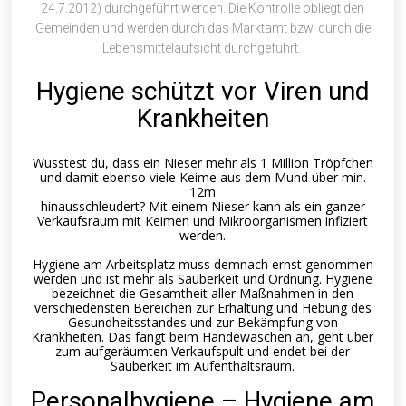
24.7.2012) durchgeführt werden. Die Kontrolle obliegt den
Gemeinden und werden durch das Marktamt bzw. durch die
Lebensmittelaufsicht durchgeführt.
Hygiene schützt vor Viren und
Krankheiten
Wusstest du, dass ein Nieser mehr als 1 Million Tröpfchen
und damit ebenso viele Keime aus dem Mund über min.
12m
hinausschleudert? Mit einem Nieser kann als ein ganzer
Verkaufsraum mit Keimen und Mikroorganismen infiziert
werden.
Hygiene am Arbeitsplatz muss demnach ernst genommen
werden und ist mehr als Sauberkeit und Ordnung. Hygiene
bezeichnet die Gesamtheit aller Maßnahmen in den
verschiedensten Bereichen zur Erhaltung und Hebung des
Gesundheitsstandes und zur Bekämpfung von
Krankheiten. Das fängt beim Händewaschen an, geht über
zum aufgeräumten Verkaufspult und endet bei der
Sauberkeit im Aufenthaltsraum.
Personalhygiene – Hygiene am